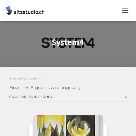
NAVI
UMSC
System4
Startseite
/ System4
Einzelnes Ergebnis wird angezeigt