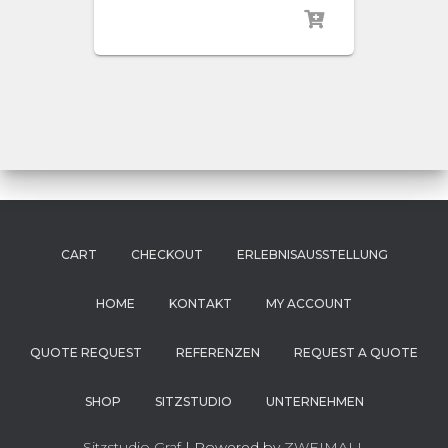
CART
CHECKOUT
ERLEBNISAUSSTELLUNG
HOME
KONTAKT
MY ACCOUNT
QUOTE REQUEST
REFERENZEN
REQUEST A QUOTE
SHOP
SITZSTUDIO
UNTERNEHMEN
Sitzstudio Graf
| Powered by
ZWEIMALL