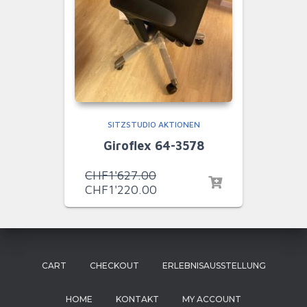
SITZSTUDIO AKTIONEN
Giroflex 64-3578
Ursprünglicher
CHF
1'627.00
Preis
Aktueller
CHF
1'220.00
war:
Preis
CHF1'627.00
ist:
CHF1'220.00.
CART
CHECKOUT
ERLEBNISAUSSTELLUNG
HOME
KONTAKT
MY ACCOUNT