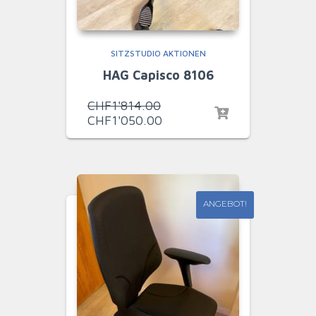
SITZSTUDIO AKTIONEN
HAG Capisco 8106
Ursprünglicher
CHF
1'814.00
Preis
Aktueller
CHF
1'050.00
war:
Preis
CHF1'814.00
ist:
CHF1'050.00.
ANGEBOT!