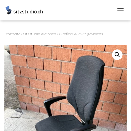
N
A
V
I
Startseite
/
Sitzstudio Aktionen
/ Giroflex 64-3578 (revidiert)
G
A
T
I
O
N
U
M
S
C
H
A
L
T
E
N