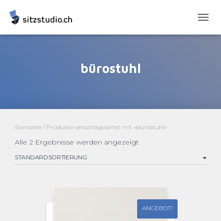
NAVI
UMSC
bürostuhl
Startseite
/ Produkte verschlagwortet mit «bürostuhl»
Alle 2 Ergebnisse werden angezeigt
ANGEBOT!