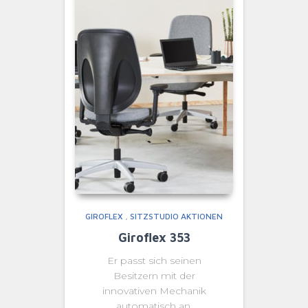
GIROFLEX
,
SITZSTUDIO AKTIONEN
Giroflex 353
Er passt sich seinen
Besitzern mit der
innovativen Mechanik
automatisch an.